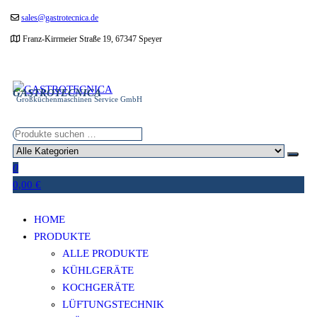
Zum
sales@gastrotecnica.de
Inhalt
Franz-Kirrmeier Straße 19, 67347 Speyer
springen
GASTROTECNICA
Großküchenmaschinen Service GmbH
0
0,00 €
HOME
PRODUKTE
ALLE PRODUKTE
KÜHLGERÄTE
KOCHGERÄTE
LÜFTUNGSTECHNIK