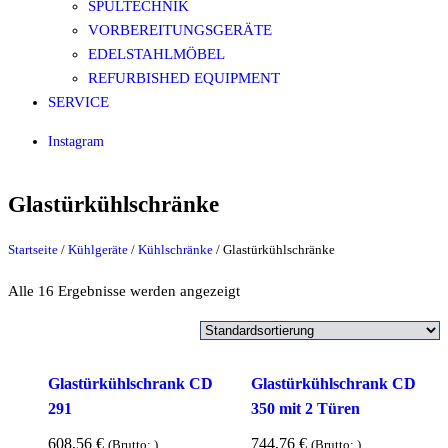
SPÜLTECHNIK
VORBEREITUNGSGERÄTE
EDELSTAHLMÖBEL
REFURBISHED EQUIPMENT
SERVICE
Instagram
Glastürkühlschränke
Startseite
/
Kühlgeräte
/
Kühlschränke
/ Glastürkühlschränke
Alle 16 Ergebnisse werden angezeigt
Glastürkühlschrank CD
Glastürkühlschrank CD
291
350 mit 2 Türen
608,56
€
744,76
€
(Brutto:
)
(Brutto:
)