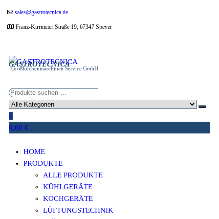
Zum
sales@gastrotecnica.de
Inhalt
Franz-Kirrmeier Straße 19, 67347 Speyer
springen
GASTROTECNICA
Großküchenmaschinen Service GmbH
0
0,00 €
HOME
PRODUKTE
ALLE PRODUKTE
KÜHLGERÄTE
KOCHGERÄTE
LÜFTUNGSTECHNIK