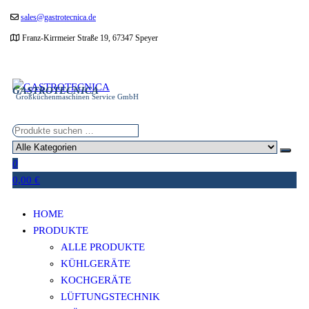
Zum
sales@gastrotecnica.de
Inhalt
Franz-Kirrmeier Straße 19, 67347 Speyer
springen
GASTROTECNICA
Großküchenmaschinen Service GmbH
0
0,00 €
HOME
PRODUKTE
ALLE PRODUKTE
KÜHLGERÄTE
KOCHGERÄTE
LÜFTUNGSTECHNIK