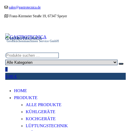
Zum
sales@gastrotecnica.de
Inhalt
Franz-Kirrmeier Straße 19, 67347 Speyer
springen
GASTROTECNICA
Großküchenmaschinen Service GmbH
0
0,00 €
HOME
PRODUKTE
ALLE PRODUKTE
KÜHLGERÄTE
KOCHGERÄTE
LÜFTUNGSTECHNIK