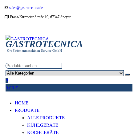
Zum
sales@gastrotecnica.de
Inhalt
Franz-Kirrmeier Straße 19, 67347 Speyer
springen
GASTROTECNICA
Großküchenmaschinen Service GmbH
0
0,00 €
HOME
PRODUKTE
ALLE PRODUKTE
KÜHLGERÄTE
KOCHGERÄTE