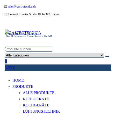
Zum
sales@gastrotecnica.de
Inhalt
Franz-Kirrmeier Straße 19, 67347 Speyer
springen
GASTROTECNICA
Großküchenmaschinen Service GmbH
0
0,00 €
HOME
PRODUKTE
ALLE PRODUKTE
KÜHLGERÄTE
KOCHGERÄTE
LÜFTUNGSTECHNIK