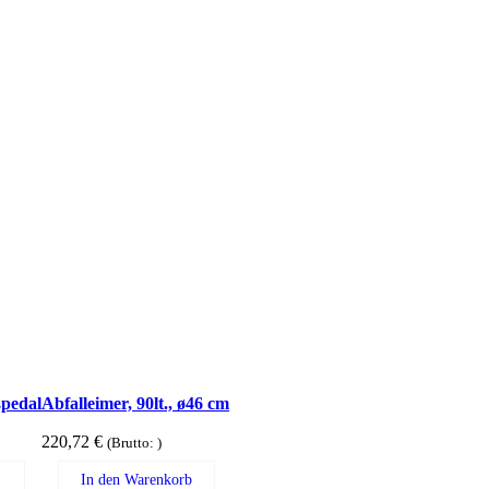
ßpedal
Abfalleimer, 90lt., ø46 cm
220,72
€
(Brutto:
)
In den Warenkorb