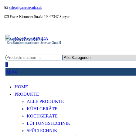
Zum
sales@gastrotecnica.de
Inhalt
Franz-Kirrmeier Straße 19, 67347 Speyer
springen
GASTROTECNICA
Großküchenmaschinen Service GmbH
0
0,00 €
HOME
PRODUKTE
ALLE PRODUKTE
KÜHLGERÄTE
KOCHGERÄTE
LÜFTUNGSTECHNIK
SPÜLTECHNIK