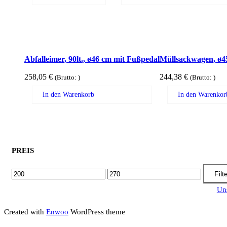
Abfalleimer, 90lt., ø46 cm mit Fußpedal
Müllsackwagen, ø4
258,05
€
244,38
€
(Brutto:
)
(Brutto:
)
In den Warenkorb
In den Warenkor
PREIS
MIN.
MAX.
Filt
PREIS
PREIS
Un
Created with
Enwoo
WordPress theme