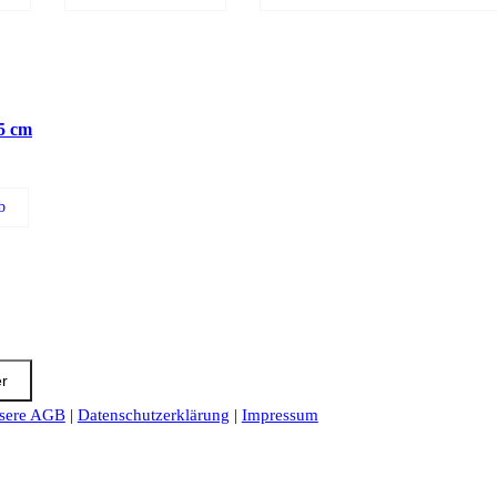
5 cm
b
er
sere AGB
|
Datenschutzerklärung
|
Impressum