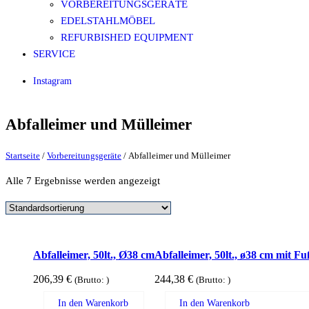
VORBEREITUNGSGERÄTE
EDELSTAHLMÖBEL
REFURBISHED EQUIPMENT
SERVICE
Instagram
Abfalleimer und Mülleimer
Startseite
/
Vorbereitungsgeräte
/ Abfalleimer und Mülleimer
Alle 7 Ergebnisse werden angezeigt
Abfalleimer, 50lt., Ø38 cm
Abfalleimer, 50lt., ø38 cm mit F
206,39
€
244,38
€
(Brutto:
)
(Brutto:
)
In den Warenkorb
In den Warenkorb