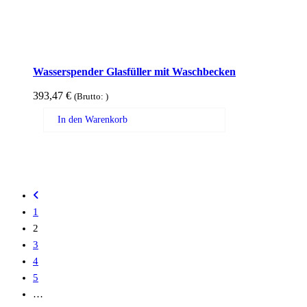
Wasserspender Glasfüller mit Waschbecken
393,47
€
(Brutto:
)
In den Warenkorb
1
2
3
4
5
…