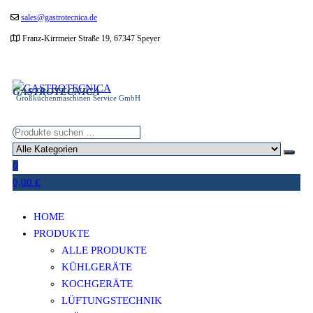
Zum
sales@gastrotecnica.de
Inhalt
Franz-Kirrmeier Straße 19, 67347 Speyer
springen
GASTROTECNICA
Großküchenmaschinen Service GmbH
0
0,00 €
HOME
PRODUKTE
ALLE PRODUKTE
KÜHLGERÄTE
KOCHGERÄTE
LÜFTUNGSTECHNIK