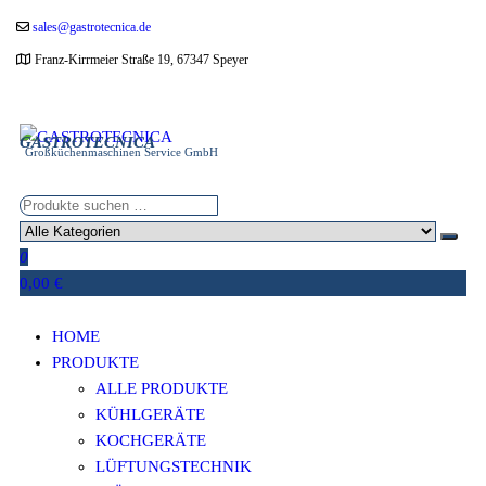
Zum
sales@gastrotecnica.de
Inhalt
Franz-Kirrmeier Straße 19, 67347 Speyer
springen
GASTROTECNICA
Großküchenmaschinen Service GmbH
0
0,00 €
HOME
PRODUKTE
ALLE PRODUKTE
KÜHLGERÄTE
KOCHGERÄTE
LÜFTUNGSTECHNIK