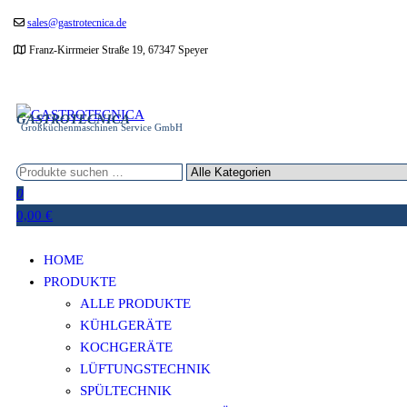
Zum
sales@gastrotecnica.de
Inhalt
Franz-Kirrmeier Straße 19, 67347 Speyer
springen
GASTROTECNICA
Großküchenmaschinen Service GmbH
0
0,00 €
HOME
PRODUKTE
ALLE PRODUKTE
KÜHLGERÄTE
KOCHGERÄTE
LÜFTUNGSTECHNIK
SPÜLTECHNIK