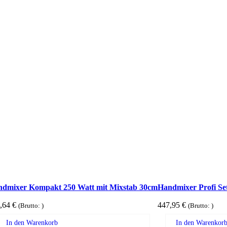
dmixer Kompakt 250 Watt mit Mixstab 30cm
Handmixer Profi Se
,64
€
447,95
€
(Brutto:
)
(Brutto:
)
In den Warenkorb
In den Warenkor