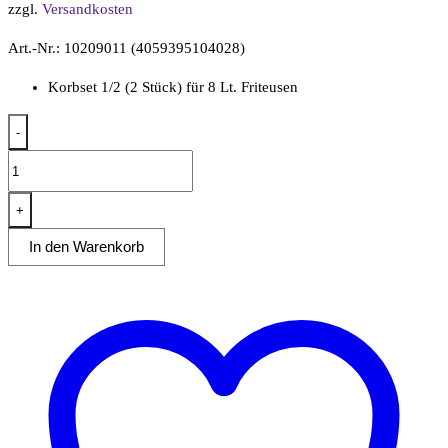
zzgl.
Versandkosten
Art.-Nr.: 10209011 (4059395104028)
Korbset 1/2 (2 Stück) für 8 Lt. Friteusen
-
1/2
Korbset
Dim.
+
je
In den Warenkorb
10,5x26,5x10,5
cm
Menge