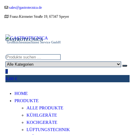
Zum
sales@gastrotecnica.de
Inhalt
Franz-Kirrmeier Straße 19, 67347 Speyer
springen
GASTROTECNICA
Großküchenmaschinen Service GmbH
0
0,00 €
HOME
PRODUKTE
ALLE PRODUKTE
KÜHLGERÄTE
KOCHGERÄTE
LÜFTUNGSTECHNIK