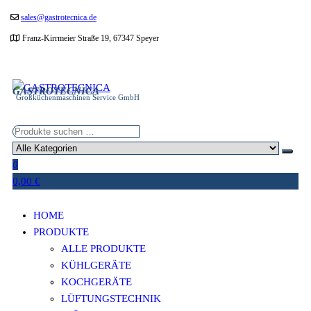
Zum
sales@gastrotecnica.de
Inhalt
Franz-Kirrmeier Straße 19, 67347 Speyer
springen
GASTROTECNICA
Großküchenmaschinen Service GmbH
0
0,00 €
HOME
PRODUKTE
ALLE PRODUKTE
KÜHLGERÄTE
KOCHGERÄTE
LÜFTUNGSTECHNIK