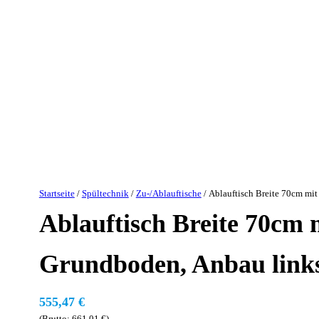
Startseite
/
Spültechnik
/
Zu-/Ablauftische
/ Ablauftisch Breite 70cm mi
Ablauftisch Breite 70cm 
Grundboden, Anbau link
555,47
€
(Brutto:
661,01
€
)