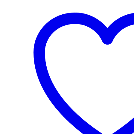
links
Menge