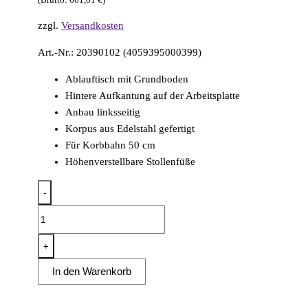
zzgl.
Versandkosten
Art.-Nr.: 20390102 (4059395000399)
Ablauftisch mit Grundboden
Hintere Aufkantung auf der Arbeitsplatte
Anbau linksseitig
Korpus aus Edelstahl gefertigt
Für Korbbahn 50 cm
Höhenverstellbare Stollenfüße
-
Ablauftisch
Breite
70cm
+
mit
In den Warenkorb
Grundboden,
Anbau