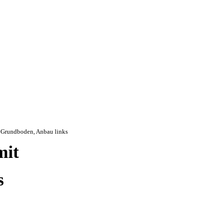
t Grundboden, Anbau links
mit
s