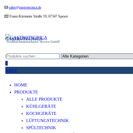
Zum
sales@gastrotecnica.de
Inhalt
Franz-Kirrmeier Straße 19, 67347 Speyer
springen
GASTROTECNICA
Großküchenmaschinen Service GmbH
0
0,00 €
HOME
PRODUKTE
ALLE PRODUKTE
KÜHLGERÄTE
KOCHGERÄTE
LÜFTUNGSTECHNIK
SPÜLTECHNIK