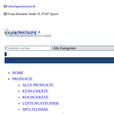
Zum
sales@gastrotecnica.de
Inhalt
Franz-Kirrmeier Straße 19, 67347 Speyer
springen
GASTROTECNICA
Großküchenmaschinen Service GmbH
0
0,00 €
HOME
PRODUKTE
ALLE PRODUKTE
KÜHLGERÄTE
KOCHGERÄTE
LÜFTUNGSTECHNIK
SPÜLTECHNIK