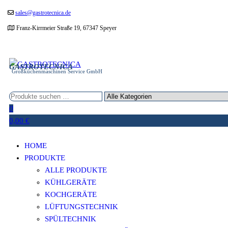
Zum
sales@gastrotecnica.de
Inhalt
Franz-Kirrmeier Straße 19, 67347 Speyer
springen
GASTROTECNICA
Großküchenmaschinen Service GmbH
0
0,00 €
HOME
PRODUKTE
ALLE PRODUKTE
KÜHLGERÄTE
KOCHGERÄTE
LÜFTUNGSTECHNIK
SPÜLTECHNIK