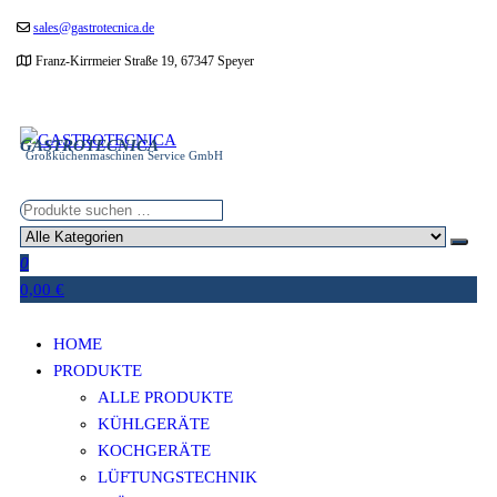
Zum
sales@gastrotecnica.de
Inhalt
Franz-Kirrmeier Straße 19, 67347 Speyer
springen
GASTROTECNICA
Großküchenmaschinen Service GmbH
0
0,00 €
HOME
PRODUKTE
ALLE PRODUKTE
KÜHLGERÄTE
KOCHGERÄTE
LÜFTUNGSTECHNIK