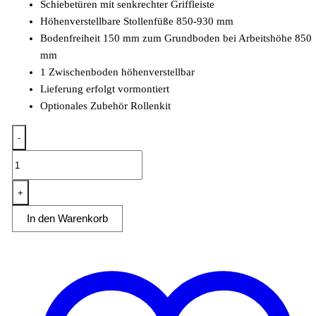
Schiebetüren mit senkrechter Griffleiste
Höhenverstellbare Stollenfüße 850-930 mm
Bodenfreiheit 150 mm zum Grundboden bei Arbeitshöhe 850
mm
1 Zwischenboden höhenverstellbar
Lieferung erfolgt vormontiert
Optionales Zubehör Rollenkit
-
Arbeitsschrank
ohne
Aufkantung
+
B
In den Warenkorb
200cm
x
T
60cm
Menge