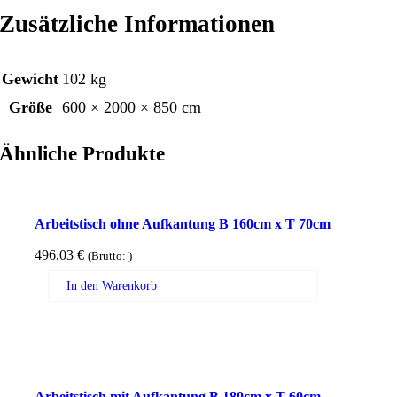
Zusätzliche Informationen
Gewicht
102 kg
Größe
600 × 2000 × 850 cm
Ähnliche Produkte
Arbeitstisch ohne Aufkantung B 160cm x T 70cm
496,03
€
(Brutto:
)
In den Warenkorb
Arbeitstisch mit Aufkantung B 180cm x T 60cm