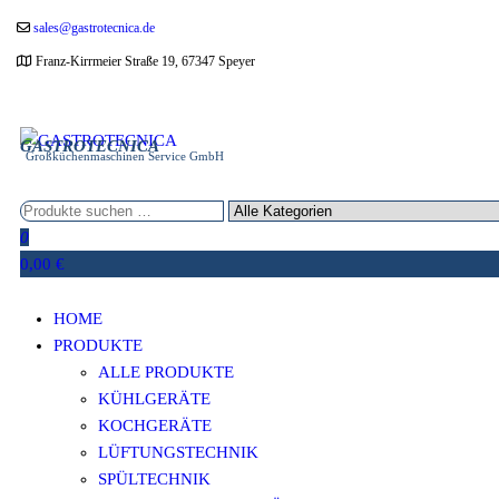
Zum
sales@gastrotecnica.de
Inhalt
Franz-Kirrmeier Straße 19, 67347 Speyer
springen
GASTROTECNICA
Großküchenmaschinen Service GmbH
0
0,00 €
HOME
PRODUKTE
ALLE PRODUKTE
KÜHLGERÄTE
KOCHGERÄTE
LÜFTUNGSTECHNIK
SPÜLTECHNIK