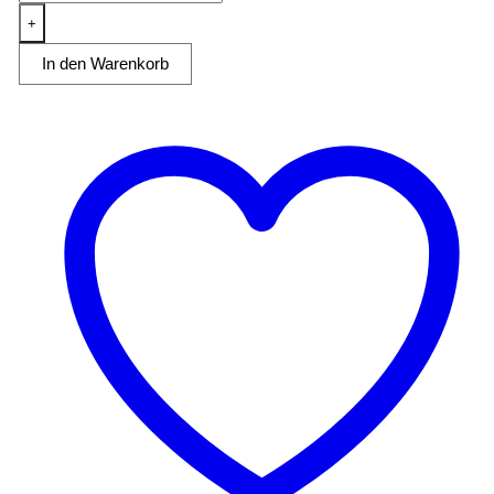
Behälterkapazität
+
3
In den Warenkorb
Liter
Menge