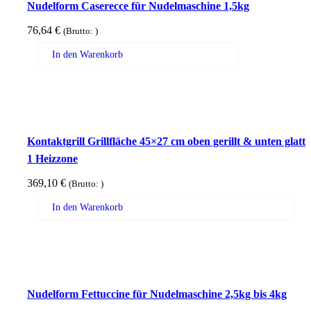
Nudelform Caserecce für Nudelmaschine 1,5kg
76,64
€
(Brutto:
)
In den Warenkorb
Kontaktgrill Grillfläche 45×27 cm oben gerillt & unten glatt
1 Heizzone
369,10
€
(Brutto:
)
In den Warenkorb
Nudelform Fettuccine für Nudelmaschine 2,5kg bis 4kg