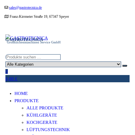
Zum
sales@gastrotecnica.de
Inhalt
Franz-Kirrmeier Straße 19, 67347 Speyer
springen
GASTROTECNICA
Großküchenmaschinen Service GmbH
0
0,00 €
HOME
PRODUKTE
ALLE PRODUKTE
KÜHLGERÄTE
KOCHGERÄTE
LÜFTUNGSTECHNIK