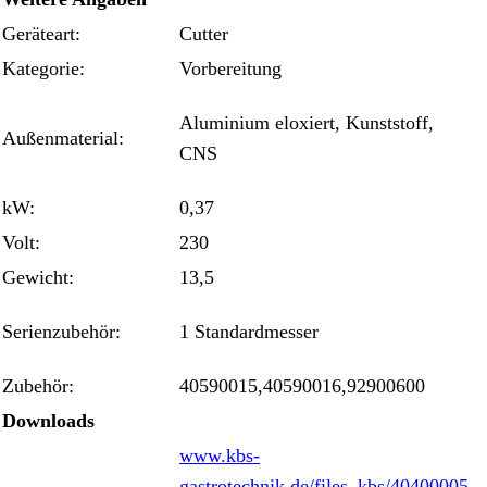
Geräteart:
Cutter
Kategorie:
Vorbereitung
Aluminium eloxiert, Kunststoff,
Außenmaterial:
CNS
kW:
0,37
Volt:
230
Gewicht:
13,5
Serienzubehör:
1 Standardmesser
Zubehör:
40590015,40590016,92900600
Downloads
www.kbs-
gastrotechnik.de/files_kbs/40400005-