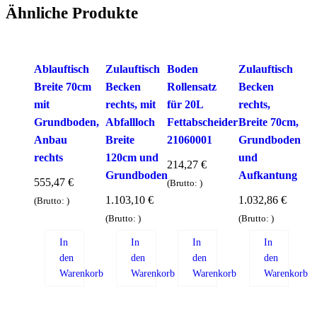
Ähnliche Produkte
Ablauftisch
Zulauftisch
Boden
Zulauftisch
Breite 70cm
Becken
Rollensatz
Becken
mit
rechts, mit
für 20L
rechts,
Grundboden,
Abfallloch
Fettabscheider
Breite 70cm,
Anbau
Breite
21060001
Grundboden
rechts
120cm und
und
214,27
€
Grundboden
Aufkantung
555,47
€
(Brutto:
)
1.103,10
€
1.032,86
€
(Brutto:
)
(Brutto:
)
(Brutto:
)
In
In
In
In
den
den
den
den
Warenkorb
Warenkorb
Warenkorb
Warenkorb