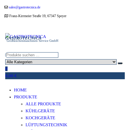
Zum
sales@gastrotecnica.de
Inhalt
Franz-Kirrmeier Straße 19, 67347 Speyer
springen
GASTROTECNICA
Großküchenmaschinen Service GmbH
0
0,00 €
HOME
PRODUKTE
ALLE PRODUKTE
KÜHLGERÄTE
KOCHGERÄTE
LÜFTUNGSTECHNIK