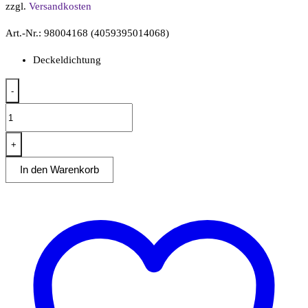
zzgl.
Versandkosten
Art.-Nr.: 98004168 (4059395014068)
Deckeldichtung
-
Deckeldichtung
für
132L
+
Fettabscheider
In den Warenkorb
21060003
Menge