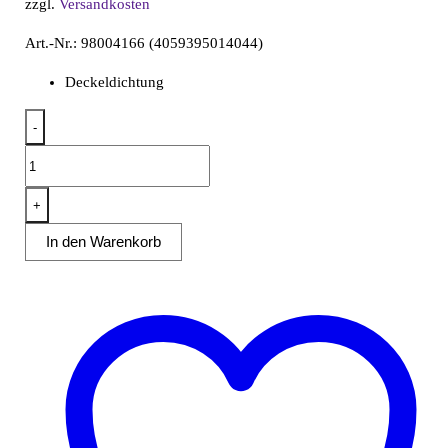
zzgl.
Versandkosten
Art.-Nr.: 98004166 (4059395014044)
Deckeldichtung
-
Deckeldichtung
für
20L
+
Fettabscheider
In den Warenkorb
21060001
Menge