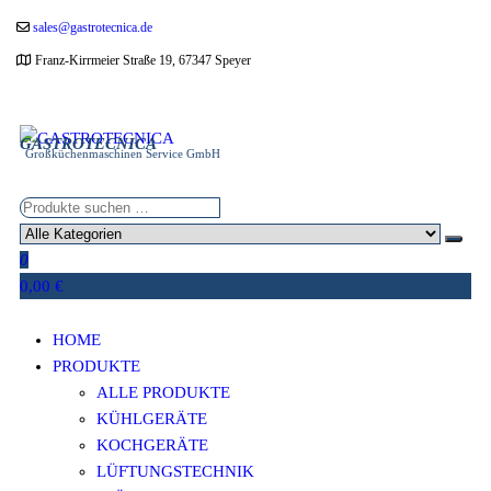
Zum
sales@gastrotecnica.de
Inhalt
Franz-Kirrmeier Straße 19, 67347 Speyer
springen
GASTROTECNICA
Großküchenmaschinen Service GmbH
0
0,00 €
HOME
PRODUKTE
ALLE PRODUKTE
KÜHLGERÄTE
KOCHGERÄTE
LÜFTUNGSTECHNIK