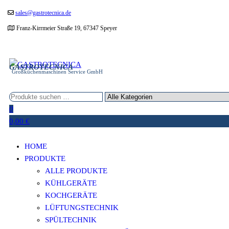
Zum
sales@gastrotecnica.de
Inhalt
Franz-Kirrmeier Straße 19, 67347 Speyer
springen
GASTROTECNICA
Großküchenmaschinen Service GmbH
0
0,00 €
HOME
PRODUKTE
ALLE PRODUKTE
KÜHLGERÄTE
KOCHGERÄTE
LÜFTUNGSTECHNIK
SPÜLTECHNIK