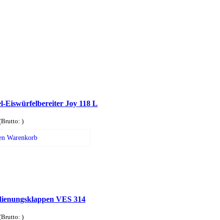
l-Eiswürfelbereiter Joy 118 L
(Brutto:
)
en Warenkorb
dienungsklappen VES 314
(Brutto:
)