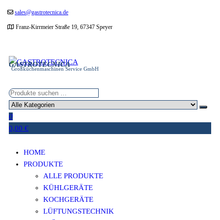
Zum
sales@gastrotecnica.de
Inhalt
Franz-Kirrmeier Straße 19, 67347 Speyer
springen
GASTROTECNICA
Großküchenmaschinen Service GmbH
0
0,00 €
HOME
PRODUKTE
ALLE PRODUKTE
KÜHLGERÄTE
KOCHGERÄTE
LÜFTUNGSTECHNIK