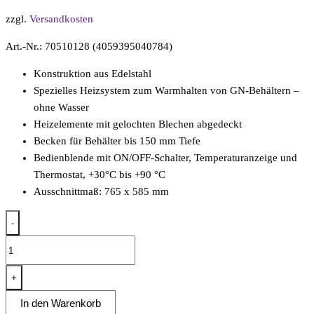
zzgl.
Versandkosten
Art.-Nr.: 70510128 (4059395040784)
Konstruktion aus Edelstahl
Spezielles Heizsystem zum Warmhalten von GN-Behältern –
ohne Wasser
Heizelemente mit gelochten Blechen abgedeckt
Becken für Behälter bis 150 mm Tiefe
Bedienblende mit ON/OFF-Schalter, Temperaturanzeige und
Thermostat, +30°C bis +90 °C
Ausschnittmaß: 765 x 585 mm
-
Einbau
Trocken
Bain
+
Marie
In den Warenkorb
GN