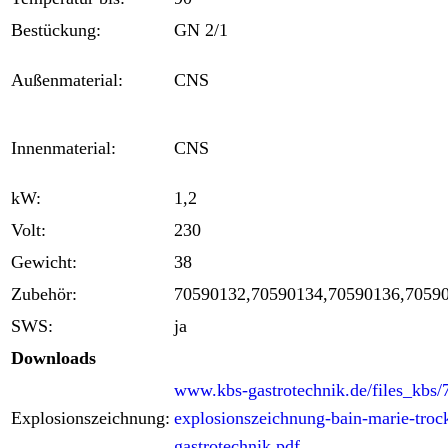
Bestückung:
GN 2/1
Außenmaterial:
CNS
Innenmaterial:
CNS
kW:
1,2
Volt:
230
Gewicht:
38
Zubehör:
70590132,70590134,70590136,7059
SWS:
ja
Downloads
www.kbs-gastrotechnik.de/files_kbs
Explosionszeichnung:
explosionszeichnung-bain-marie-troc
gastrotechnik.pdf