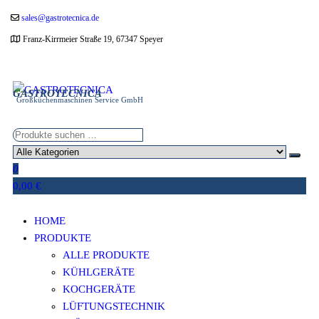
Zum
sales@gastrotecnica.de
Inhalt
Franz-Kirrmeier Straße 19, 67347 Speyer
springen
GASTROTECNICA
Großküchenmaschinen Service GmbH
0
0,00 €
HOME
PRODUKTE
ALLE PRODUKTE
KÜHLGERÄTE
KOCHGERÄTE
LÜFTUNGSTECHNIK