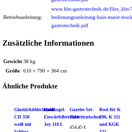
www.kbs-gastrotechnik.de/files_kbs
Betriebsanleitung:
bedienungsanleitung-bain-marie-trock
gastrotechnik.pdf
Zusätzliche Informationen
Gewicht
38 kg
Größe
610 × 790 × 364 cm
Ähnliche Produkte
Glastürkühlschrank
Hohlkegel-
Gazebo Set-
Rost für K
CD 350
Eiswürfelbereiter
Tablettrutschen
296, K 311
weiß mit
Joy 118 L
und KGK
454,45
€
Schloss
321