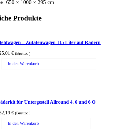
e
650 × 1000 × 295 cm
iche Produkte
ehlwagen – Zutatenwagen 115 Liter auf Rädern
25,01
€
(Brutto:
)
In den Warenkorb
äderkit für Untergestell Allround 4, 6 und 6 Q
32,19
€
(Brutto:
)
In den Warenkorb