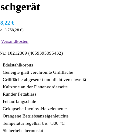
ischgerät
58,22
€
to:
3.758,28
€
)
.
Versandkosten
-Nr.: 10212309 (4059395095432)
Edelstahlkorpus
Geneigte glatt verchromte Grillfläche
Grillfläche abgesenkt und dicht verschweißt
Kaltzone an der Plattenvorderseite
Runder Fettablass
Fettauffangschale
Gekapselte Incoloy-Heizelemente
Orangene Betriebsanzeigenleuchte
Temperatur regelbar bis +300 °C
Sicherheitsthermostat