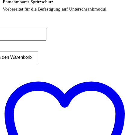
Entnehmbarer Spritzschutz
Vorbereitet für die Befestigung auf Unterschrankmodul
ro
platte
hromte
n den Warenkorb
he 996x555mm 2
zone
gerät
ge