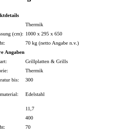
ktdetails
Thermik
sung (cm):
1000 x 295 x 650
ht:
70 kg (netto Angabe n.v.)
re Angaben
art:
Grillplatten & Grills
rie:
Thermik
atur bis:
300
aterial:
Edelstahl
11,7
400
ht:
70