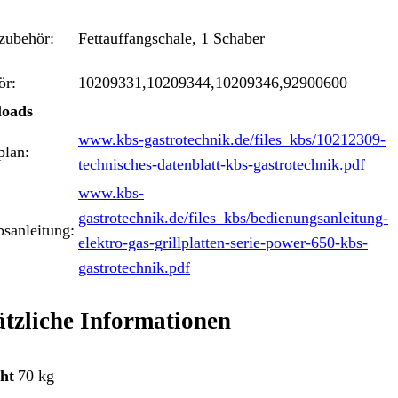
zubehör:
Fettauffangschale, 1 Schaber
ör:
10209331,10209344,10209346,92900600
oads
www.kbs-gastrotechnik.de/files_kbs/10212309-
plan:
technisches-datenblatt-kbs-gastrotechnik.pdf
www.kbs-
gastrotechnik.de/files_kbs/bedienungsanleitung-
bsanleitung:
elektro-gas-grillplatten-serie-power-650-kbs-
gastrotechnik.pdf
tzliche Informationen
ht
70 kg