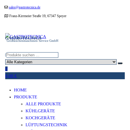
Zum
sales@gastrotecnica.de
Inhalt
Franz-Kirrmeier Straße 19, 67347 Speyer
springen
GASTROTECNICA
Großküchenmaschinen Service GmbH
0
0,00 €
HOME
PRODUKTE
ALLE PRODUKTE
KÜHLGERÄTE
KOCHGERÄTE
LÜFTUNGSTECHNIK