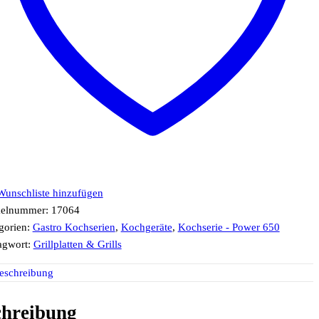
Wunschliste hinzufügen
kelnummer:
17064
gorien:
Gastro Kochserien
,
Kochgeräte
,
Kochserie - Power 650
agwort:
Grillplatten & Grills
eschreibung
chreibung