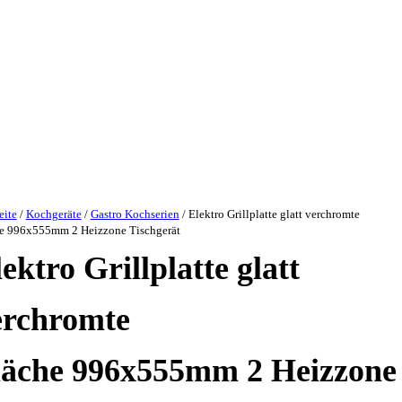
eite
/
Kochgeräte
/
Gastro Kochserien
/ Elektro Grillplatte glatt verchromte
e 996x555mm 2 Heizzone Tischgerät
ektro Grillplatte glatt
erchromte
läche 996x555mm 2 Heizzone