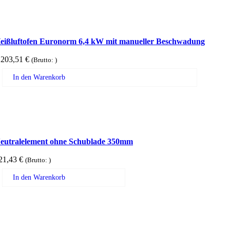
eißluftofen Euronorm 6,4 kW mit manueller Beschwadung
.203,51
€
(Brutto:
)
In den Warenkorb
eutralelement ohne Schublade 350mm
21,43
€
(Brutto:
)
In den Warenkorb