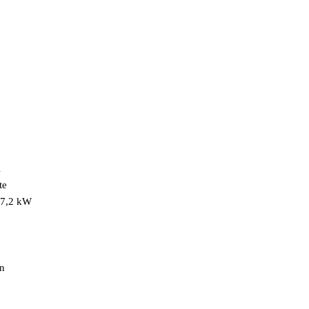
l
te
 7,2 kW
en