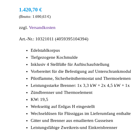
1.420,70
€
(Brutto:
1.690,63
€
)
zzgl.
Versandkosten
Art.-Nr.: 10321011 (4059395104394)
Edelstahlkorpus
Tiefgezogene Kochmulde
Inklusiv 4 Stellfüße für Auftischaufstellung
Vorbereitet für die Befestigung auf Unterschrankmodu
Pilotflamme, Sicherheitsthermostat und Thermoelemen
Leistungsstarke Brenner: 1x 3,3 kW + 2x 4,5 kW + 1x
Zündbrenner und Thermoelement
KW: 19,5
Werkseitig auf Erdgas H eingestellt
Wechseldüsen für Flüssiggas im Lieferumfang enthalt
Gitter und Brenner aus emailierten Gusseisen
Leistungsfähige Zweikreis-und Einkreisbrenner