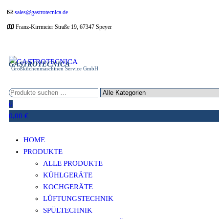
Zum
sales@gastrotecnica.de
Inhalt
Franz-Kirrmeier Straße 19, 67347 Speyer
springen
GASTROTECNICA
Großküchenmaschinen Service GmbH
0
0,00 €
HOME
PRODUKTE
ALLE PRODUKTE
KÜHLGERÄTE
KOCHGERÄTE
LÜFTUNGSTECHNIK
SPÜLTECHNIK