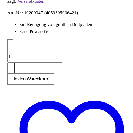
zzgl.
Versandkosten
Art.-Nr.: 10209347 (4059395006421)
Zur Reinigung von gerillten Bratplatten
Serie Power 650
-
Gerillter
Schaber
zur
+
Reinigung
In den Warenkorb
von
Bratplatten
Menge