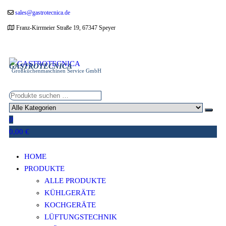
Zum
sales@gastrotecnica.de
Inhalt
Franz-Kirrmeier Straße 19, 67347 Speyer
springen
GASTROTECNICA
Großküchenmaschinen Service GmbH
0
0,00 €
HOME
PRODUKTE
ALLE PRODUKTE
KÜHLGERÄTE
KOCHGERÄTE
LÜFTUNGSTECHNIK