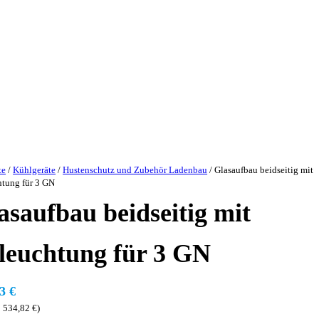
te
/
Kühlgeräte
/
Hustenschutz und Zubehör Ladenbau
/ Glasaufbau beidseitig mit
tung für 3 GN
asaufbau beidseitig mit
leuchtung für 3 GN
43
€
:
534,82
€
)