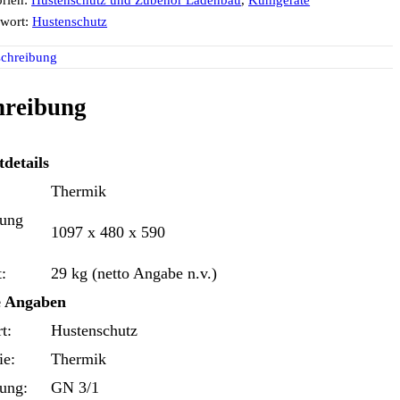
orien:
Hustenschutz und Zubehör Ladenbau
,
Kühlgeräte
gwort:
Hustenschutz
chreibung
hreibung
details
Thermik
ung
1097 x 480 x 590
:
29 kg (netto Angabe n.v.)
e Angaben
t:
Hustenschutz
ie:
Thermik
ung:
GN 3/1