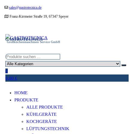
Zum
sales@gastrotecnica.de
Inhalt
Franz-Kirrmeier Straße 19, 67347 Speyer
springen
GASTROTECNICA
Großküchenmaschinen Service GmbH
0
0,00 €
HOME
PRODUKTE
ALLE PRODUKTE
KÜHLGERÄTE
KOCHGERÄTE
LÜFTUNGSTECHNIK