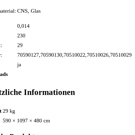
terial:
CNS, Glas
0,014
230
:
29
:
70590127,70590130,70510022,70510026,70510029
ja
ads
tzliche Informationen
t
29 kg
590 × 1097 × 480 cm