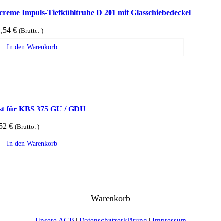
creme Impuls-Tiefkühltruhe D 201 mit Glasschiebedeckel
1,54
€
(Brutto:
)
In den Warenkorb
st für KBS 375 GU / GDU
,52
€
(Brutto:
)
In den Warenkorb
Warenkorb
Unsere AGB
|
Datenschutzerklärung
|
Impressum