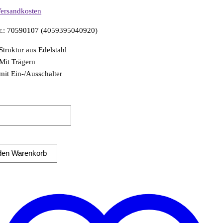
ersandkosten
Nr.: 70590107 (4059395040920)
Struktur aus Edelstahl
Mit Trägern
mit Ein-/Ausschalter
fbau
tig
chtung
 den Warenkorb
e