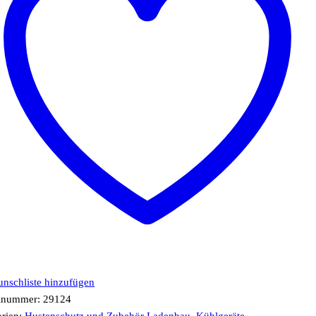
nschliste hinzufügen
elnummer:
29124