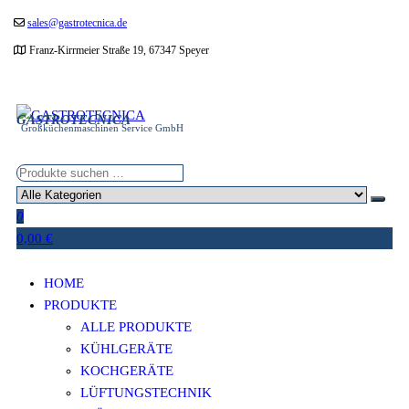
Zum
sales@gastrotecnica.de
Inhalt
Franz-Kirrmeier Straße 19, 67347 Speyer
springen
GASTROTECNICA
Großküchenmaschinen Service GmbH
0
0,00 €
HOME
PRODUKTE
ALLE PRODUKTE
KÜHLGERÄTE
KOCHGERÄTE
LÜFTUNGSTECHNIK