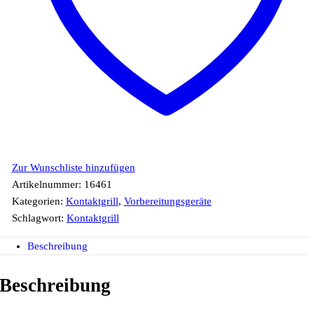
Zur Wunschliste hinzufügen
Artikelnummer:
16461
Kategorien:
Kontaktgrill
,
Vorbereitungsgeräte
Schlagwort:
Kontaktgrill
Beschreibung
Beschreibung