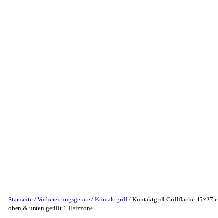
Startseite
/
Vorbereitungsgeräte
/
Kontaktgrill
/ Kontaktgrill Grillfläche 45×27 
oben & unten gerillt 1 Heizzone