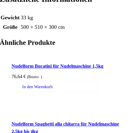
Gewicht
33 kg
Größe
500 × 510 × 300 cm
Ähnliche Produkte
Nudelform Bucatini für Nudelmaschine 1,5kg
76,64
€
(Brutto:
)
In den Warenkorb
Nudelform Spaghetti alla chitarra für Nudelmaschine
2,5kg bis 4kg