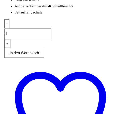
Ein-/Ausschalter
Aufheiz-/Temperatur-Kontrollleuchte
Fettauffangschale
-
Kontaktgrill
Grillfläche
45x27
+
cm
In den Warenkorb
oben
&
unten
gerillt
1
Heizzone
Menge