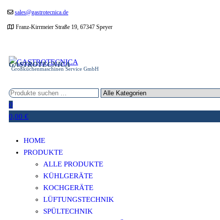
Zum
sales@gastrotecnica.de
Inhalt
Franz-Kirrmeier Straße 19, 67347 Speyer
springen
GASTROTECNICA
Großküchenmaschinen Service GmbH
0
0,00 €
HOME
PRODUKTE
ALLE PRODUKTE
KÜHLGERÄTE
KOCHGERÄTE
LÜFTUNGSTECHNIK
SPÜLTECHNIK