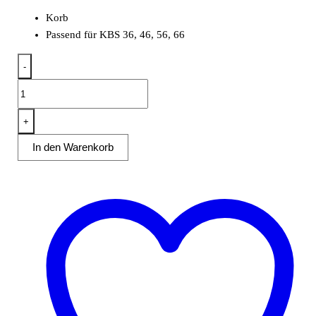
Korb
Passend für KBS 36, 46, 56, 66
-
Korb
KBS
36,
+
46,
In den Warenkorb
56
und
66
Menge