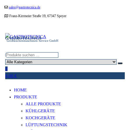
Zum
sales@gastrotecnica.de
Inhalt
Franz-Kirrmeier Straße 19, 67347 Speyer
springen
GASTROTECNICA
Großküchenmaschinen Service GmbH
0
0,00 €
HOME
PRODUKTE
ALLE PRODUKTE
KÜHLGERÄTE
KOCHGERÄTE
LÜFTUNGSTECHNIK