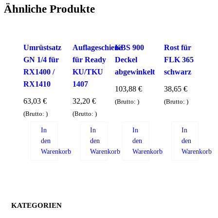
Ähnliche Produkte
Umrüstsatz
Auflageschiene
KBS 900
Rost für
GN 1/4 für
für Ready
Deckel
FLK 365
RX1400 /
KU/TKU
abgewinkelt
schwarz
RX1410
1407
103,88
€
38,65
€
63,03
€
32,20
€
(Brutto:
)
(Brutto:
)
(Brutto:
)
(Brutto:
)
In
In
In
In
den
den
den
den
Warenkorb
Warenkorb
Warenkorb
Warenkorb
KATEGORIEN