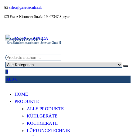
Zum
sales@gastrotecnica.de
Inhalt
Franz-Kirrmeier Straße 19, 67347 Speyer
springen
GASTROTECNICA
Großküchenmaschinen Service GmbH
0
0,00 €
HOME
PRODUKTE
ALLE PRODUKTE
KÜHLGERÄTE
KOCHGERÄTE
LÜFTUNGSTECHNIK