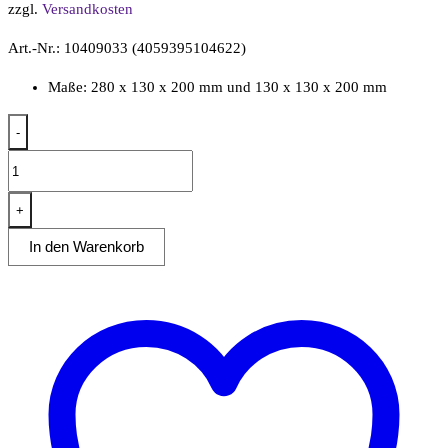
zzgl.
Versandkosten
Art.-Nr.: 10409033 (4059395104622)
Maße: 280 x 130 x 200 mm und 130 x 130 x 200 mm
-
Korbset
für
Multikocher,
+
1x
In den Warenkorb
GN1/3
+
2x
GN1/6
Menge