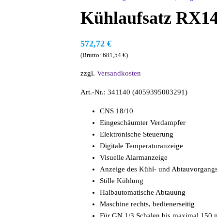
Kühlaufsatz RX1
572,72
€
(Brutto:
681,54
€
)
zzgl.
Versandkosten
Art.-Nr.: 341140 (4059395003291)
CNS 18/10
Eingeschäumter Verdampfer
Elektronische Steuerung
Digitale Temperaturanzeige
Visuelle Alarmanzeige
Anzeige des Kühl- und Abtauvorgang
Stille Kühlung
Halbautomatische Abtauung
Maschine rechts, bedienerseitig
Für GN 1/3 Schalen bis maximal 150 