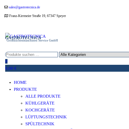
Zum
sales@gastrotecnica.de
Inhalt
Franz-Kirrmeier Straße 19, 67347 Speyer
springen
GASTROTECNICA
Großküchenmaschinen Service GmbH
0
0,00 €
HOME
PRODUKTE
ALLE PRODUKTE
KÜHLGERÄTE
KOCHGERÄTE
LÜFTUNGSTECHNIK
SPÜLTECHNIK