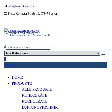
Zum
sales@gastrotecnica.de
Inhalt
Franz-Kirrmeier Straße 19, 67347 Speyer
springen
GASTROTECNICA
Großküchenmaschinen Service GmbH
0
0,00 €
HOME
PRODUKTE
ALLE PRODUKTE
KÜHLGERÄTE
KOCHGERÄTE
LÜFTUNGSTECHNIK