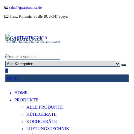
Zum
sales@gastrotecnica.de
Inhalt
Franz-Kirrmeier Straße 19, 67347 Speyer
springen
GASTROTECNICA
Großküchenmaschinen Service GmbH
0
0,00 €
HOME
PRODUKTE
ALLE PRODUKTE
KÜHLGERÄTE
KOCHGERÄTE
LÜFTUNGSTECHNIK