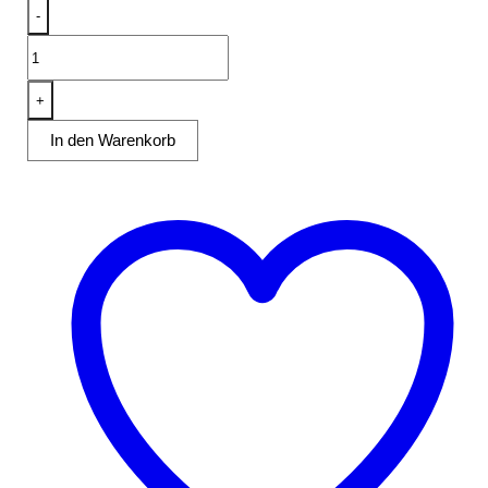
-
Kühltisch
KTM
202
+
Menge
In den Warenkorb