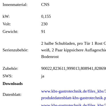
Innenmaterial:
CNS
kW:
0,155
Volt:
230
Gewicht:
91
2 halbe Schubladen, pro Tür 1 Rost G
Serienzubehör:
weiß, 2 Paar kippsichere Auflageschi
Bodenrost
Zubehör:
90022,823611,999013,808941,82869
SWS:
ja
Downloads
www.kbs-gastrotechnik.de/files_kbs/
Datenblatt:
produktdatenblatt-kbs-gastrotechnik.
www.kbs-gastrotechnik.de/files_kbs/