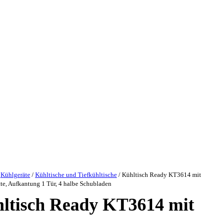
/
Kühlgeräte
/
Kühltische und Tiefkühltische
/ Kühltisch Ready KT3614 mit
tte, Aufkantung 1 Tür, 4 halbe Schubladen
ltisch Ready KT3614 mit