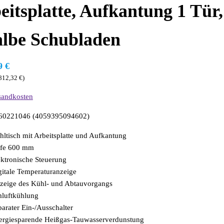
eitsplatte, Aufkantung 1 Tür,
albe Schubladen
29
€
812,32
€
)
sandkosten
: 60221046 (4059395094602)
hltisch mit Arbeitsplatte und Aufkantung
efe 600 mm
ektronische Steuerung
gitale Temperaturanzeige
zeige des Kühl- und Abtauvorgangs
luftkühlung
arater Ein-/Ausschalter
ergiesparende Heißgas-Tauwasserverdunstung