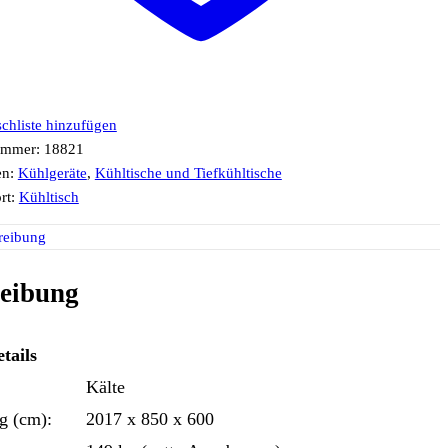
chliste hinzufügen
ummer:
18821
en:
Kühlgeräte
,
Kühltische und Tiefkühltische
rt:
Kühltisch
reibung
eibung
tails
Kälte
g (cm):
2017 x 850 x 600