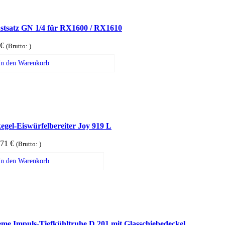
tsatz GN 1/4 für RX1600 / RX1610
€
(Brutto:
)
In den Warenkorb
egel-Eiswürfelbereiter Joy 919 L
,71
€
(Brutto:
)
In den Warenkorb
eme Impuls-Tiefkühltruhe D 201 mit Glasschiebedeckel