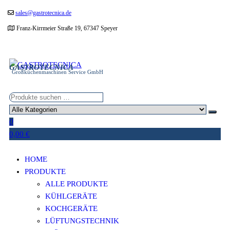
Zum
sales@gastrotecnica.de
Inhalt
Franz-Kirrmeier Straße 19, 67347 Speyer
springen
GASTROTECNICA
Großküchenmaschinen Service GmbH
0
0,00 €
HOME
PRODUKTE
ALLE PRODUKTE
KÜHLGERÄTE
KOCHGERÄTE
LÜFTUNGSTECHNIK