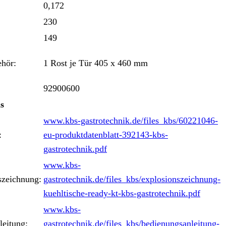
0,172
230
149
ehör:
1 Rost je Tür 405 x 460 mm
92900600
s
www.kbs-gastrotechnik.de/files_kbs/60221046-
:
eu-produktdatenblatt-392143-kbs-
gastrotechnik.pdf
www.kbs-
szeichnung:
gastrotechnik.de/files_kbs/explosionszeichnung-
kuehltische-ready-kt-kbs-gastrotechnik.pdf
www.kbs-
leitung:
gastrotechnik.de/files_kbs/bedienungsanleitung-