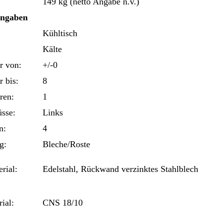
149 kg (netto Angabe n.v.)
Angaben
Kühltisch
Kälte
r von:
+/-0
 bis:
8
ren:
1
üsse:
Links
n:
4
g:
Bleche/Roste
rial:
Edelstahl, Rückwand verzinktes Stahlblech
ial:
CNS 18/10