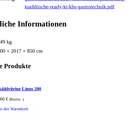
kuehltische-ready-kt-kbs-gastrotechnik.pdf
liche Informationen
49 kg
00 × 2017 × 850 cm
e Produkte
kühlvitrine Linus 200
,66
€
(Brutto:
)
In den Warenkorb