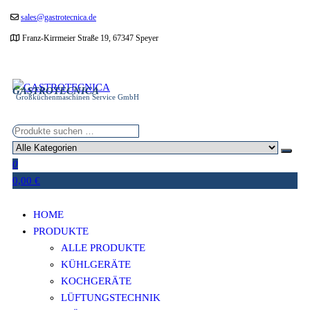
Zum
sales@gastrotecnica.de
Inhalt
Franz-Kirrmeier Straße 19, 67347 Speyer
springen
GASTROTECNICA
Großküchenmaschinen Service GmbH
0
0,00 €
HOME
PRODUKTE
ALLE PRODUKTE
KÜHLGERÄTE
KOCHGERÄTE
LÜFTUNGSTECHNIK