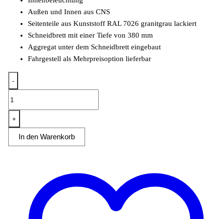
Innenbeleuchtung
Außen und Innen aus CNS
Seitenteile aus Kunststoff RAL 7026 granitgrau lackiert
Schneidbrett mit einer Tiefe von 380 mm
Aggregat unter dem Schneidbrett eingebaut
Fahrgestell als Mehrpreisoption lieferbar
-
Mehrzweckvitrine
Super
1500
+
C
In den Warenkorb
mit
gebogenem
Glasaufbau
Menge