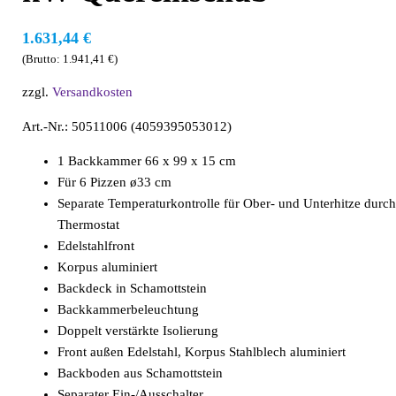
1.631,44
€
(Brutto:
1.941,41
€
)
zzgl.
Versandkosten
Art.-Nr.: 50511006 (4059395053012)
1 Backkammer 66 x 99 x 15 cm
Für 6 Pizzen ø33 cm
Separate Temperaturkontrolle für Ober- und Unterhitze durc
Thermostat
Edelstahlfront
Korpus aluminiert
Backdeck in Schamottstein
Backkammerbeleuchtung
Doppelt verstärkte Isolierung
Front außen Edelstahl, Korpus Stahlblech aluminiert
Backboden aus Schamottstein
Separater Ein-/Ausschalter