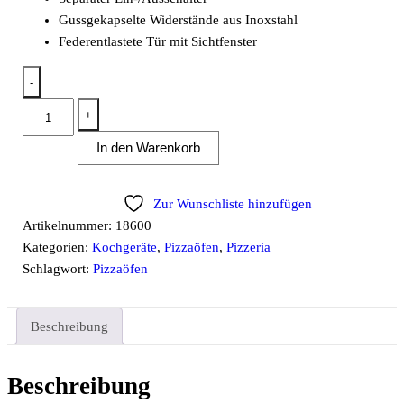
Gussgekapselte Widerstände aus Inoxstahl
Federentlastete Tür mit Sichtfenster
-
Pizzaofen
+
Allround
In den Warenkorb
6
Q
für
Zur Wunschliste hinzufügen
6
Artikelnummer:
18600
Pizzen
Kategorien:
Kochgeräte
,
Pizzaöfen
,
Pizzeria
ø33cm
Schlagwort:
Pizzaöfen
elektro
6,5
kW
Beschreibung
Quereinschub
Menge
Beschreibung