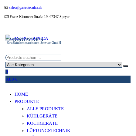
Zum
sales@gastrotecnica.de
Inhalt
Franz-Kirrmeier Straße 19, 67347 Speyer
springen
GASTROTECNICA
Großküchenmaschinen Service GmbH
0
0,00 €
HOME
PRODUKTE
ALLE PRODUKTE
KÜHLGERÄTE
KOCHGERÄTE
LÜFTUNGSTECHNIK