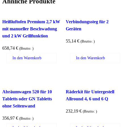
Ähnliche Produkte
Heißluftofen Premium 2,7 kW
Verbindungssteg für 2
mit manueller Beschwadung
Geräten
und 2 kW Grillfunktion
55,14
€
(Brutto:
)
658,74
€
(Brutto:
)
In den Warenkorb
In den Warenkorb
Abräumwagen 520 für 10
Räderkit für Untergestell
Tabletts oder GN Tabletts
Allround 4, 6 und 6 Q
ohne Seitenwand
232,19
€
(Brutto:
)
356,97
€
(Brutto:
)