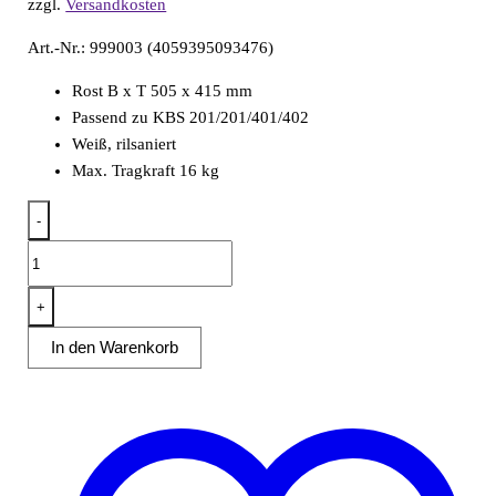
zzgl.
Versandkosten
Art.-Nr.: 999003 (4059395093476)
Rost B x T 505 x 415 mm
Passend zu KBS 201/201/401/402
Weiß, rilsaniert
Max. Tragkraft 16 kg
-
Rost
für
KBS
+
201
In den Warenkorb
401
202
402
Menge