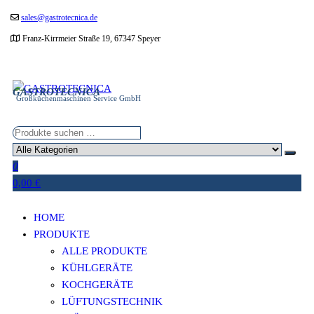
Zum
sales@gastrotecnica.de
Inhalt
Franz-Kirrmeier Straße 19, 67347 Speyer
springen
GASTROTECNICA
Großküchenmaschinen Service GmbH
0
0,00 €
HOME
PRODUKTE
ALLE PRODUKTE
KÜHLGERÄTE
KOCHGERÄTE
LÜFTUNGSTECHNIK