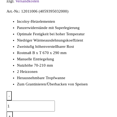
zzgl.
Versandkosten
Art.-Nr.: 12011006 (4059395032000)
Incoloy-Heizelementen
Panzerwiderstände mit Superlegierung
Optimale Festigkeit bei hoher Temperatur
Niedriger Wärmeausdehnungskoeffzient
Zweistufig höhenverstellbarer Rost
Rostmaß B x T 670 x 290 mm
Manuelle Entriegelung
Nutzhöhe 70-210 mm
2 Heizzonen
Herausnehmbare Tropfwanne
Zum Grantinieren/Überbacken von Speisen
-
Salamander
3,2kW
vorne
+