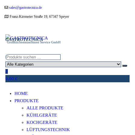
Zum
sales@gastrotecnica.de
Inhalt
Franz-Kirrmeier Straße 19, 67347 Speyer
springen
GASTROTECNICA
Großküchenmaschinen Service GmbH
0
0,00 €
HOME
PRODUKTE
ALLE PRODUKTE
KÜHLGERÄTE
KOCHGERÄTE
LÜFTUNGSTECHNIK