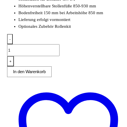
Höhenverstellbare Stollenfüße 850-930 mm
Bodenfreiheit 150 mm bei Arbeitshöhe 850 mm
Lieferung erfolgt vormontiert
Optionales Zubehör Rollenkit
-
Schubladenschrank
2
Schubladen
+
BxT
In den Warenkorb
50x60cm
Aufkantung
Menge