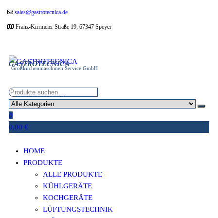
Zum
sales@gastrotecnica.de
Inhalt
Franz-Kirrmeier Straße 19, 67347 Speyer
springen
GASTROTECNICA
Großküchenmaschinen Service GmbH
0
0,00 €
HOME
PRODUKTE
ALLE PRODUKTE
KÜHLGERÄTE
KOCHGERÄTE
LÜFTUNGSTECHNIK