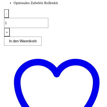
Optionales Zubehör Rollenkit
-
Schubladenschrank
3
Schubladen
+
BxT
In den Warenkorb
50x60cm
Menge