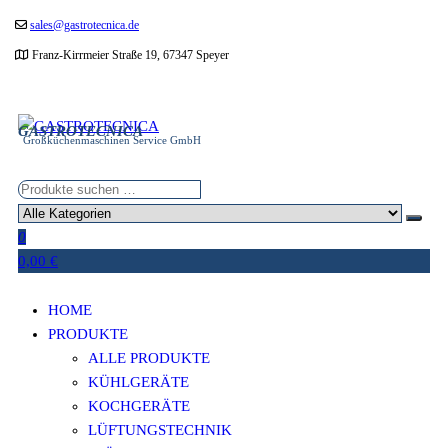
Zum
sales@gastrotecnica.de
Inhalt
Franz-Kirrmeier Straße 19, 67347 Speyer
springen
GASTROTECNICA
Großküchenmaschinen Service GmbH
0
0,00 €
HOME
PRODUKTE
ALLE PRODUKTE
KÜHLGERÄTE
KOCHGERÄTE
LÜFTUNGSTECHNIK