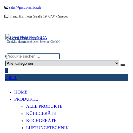
Zum
sales@gastrotecnica.de
Inhalt
Franz-Kirrmeier Straße 19, 67347 Speyer
springen
GASTROTECNICA
Großküchenmaschinen Service GmbH
0
0,00 €
HOME
PRODUKTE
ALLE PRODUKTE
KÜHLGERÄTE
KOCHGERÄTE
LÜFTUNGSTECHNIK