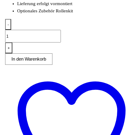
Lieferung erfolgt vormontiert
Optionales Zubehör Rollenkit
-
Schubladenschrank
4
Schubladen
+
BxT
In den Warenkorb
50x70cm
Menge