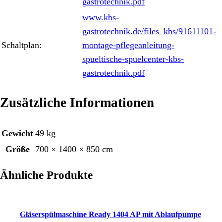
gastrotechnik.pdf
www.kbs-
gastrotechnik.de/files_kbs/91611101-
Schaltplan:
montage-pflegeanleitung-
spueltische-spuelcenter-kbs-
gastrotechnik.pdf
Zusätzliche Informationen
Gewicht
49 kg
Größe
700 × 1400 × 850 cm
Ähnliche Produkte
Gläserspülmaschine Ready 1404 AP mit Ablaufpumpe