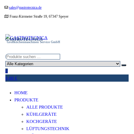
Zum
sales@gastrotecnica.de
Inhalt
Franz-Kirrmeier Straße 19, 67347 Speyer
springen
GASTROTECNICA
Großküchenmaschinen Service GmbH
0
0,00 €
HOME
PRODUKTE
ALLE PRODUKTE
KÜHLGERÄTE
KOCHGERÄTE
LÜFTUNGSTECHNIK