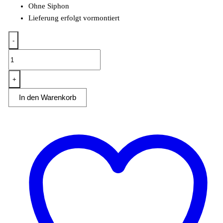
Ohne Siphon
Lieferung erfolgt vormontiert
-
Spültisch
2
Becken
+
links
In den Warenkorb
mit
Aufkantung
B
160cm
Menge