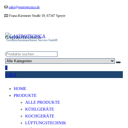
Zum
sales@gastrotecnica.de
Inhalt
Franz-Kirrmeier Straße 19, 67347 Speyer
springen
GASTROTECNICA
Großküchenmaschinen Service GmbH
0
0,00 €
HOME
PRODUKTE
ALLE PRODUKTE
KÜHLGERÄTE
KOCHGERÄTE
LÜFTUNGSTECHNIK