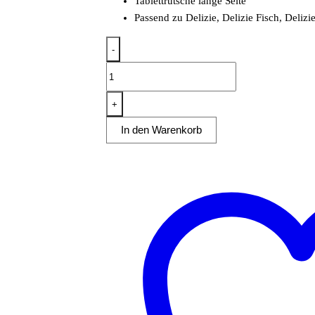
Tablettrutsche lange Seite
Passend zu Delizie, Delizie Fisch, Deliz
-
Tablettrutsche
lange
Seite
+
Delizie
In den Warenkorb
Menge