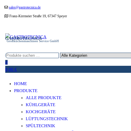
Zum
sales@gastrotecnica.de
Inhalt
Franz-Kirrmeier Straße 19, 67347 Speyer
springen
GASTROTECNICA
Großküchenmaschinen Service GmbH
0
0,00 €
HOME
PRODUKTE
ALLE PRODUKTE
KÜHLGERÄTE
KOCHGERÄTE
LÜFTUNGSTECHNIK
SPÜLTECHNIK