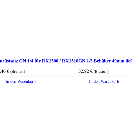
rüstsatz GN 1/4 für RX1500 / RX1510
GN 1/3 Behälter 40mm tief
,46
€
32,92
€
(Brutto:
)
(Brutto:
)
In den Warenkorb
In den Warenkorb