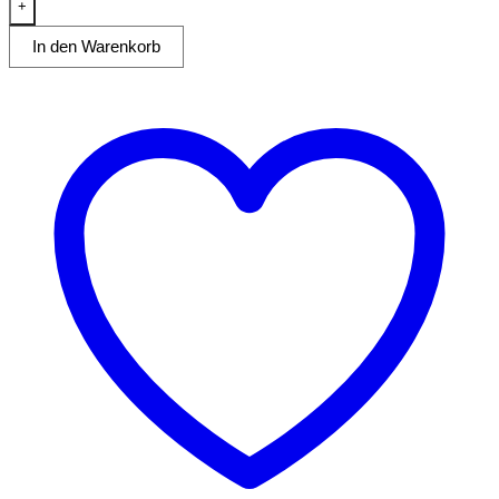
25kg
+
Teig
In den Warenkorb
400V
Kessel
entnehmbar
Menge