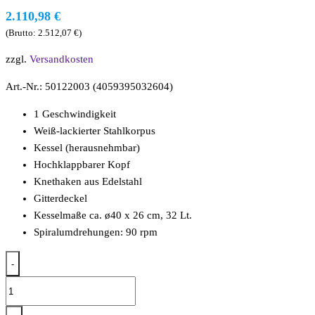
2.110,98
€
(Brutto:
2.512,07
€
)
zzgl.
Versandkosten
Art.-Nr.: 50122003 (4059395032604)
1 Geschwindigkeit
Weiß-lackierter Stahlkorpus
Kessel (herausnehmbar)
Hochklappbarer Kopf
Knethaken aus Edelstahl
Gitterdeckel
Kesselmaße ca. ø40 x 26 cm, 32 Lt.
Spiralumdrehungen: 90 rpm
-
Teigknetmaschine
für