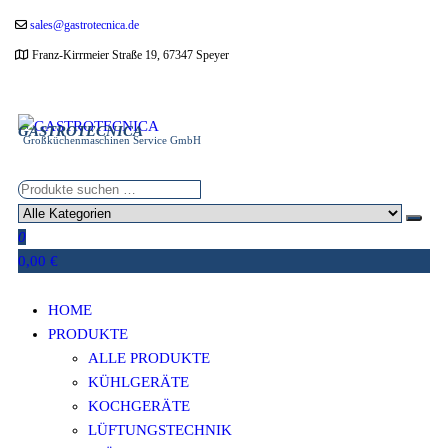
Zum
sales@gastrotecnica.de
Inhalt
Franz-Kirrmeier Straße 19, 67347 Speyer
springen
GASTROTECNICA
Großküchenmaschinen Service GmbH
0
0,00 €
HOME
PRODUKTE
ALLE PRODUKTE
KÜHLGERÄTE
KOCHGERÄTE
LÜFTUNGSTECHNIK