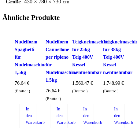
Größe
430 × 780 × 730 cm
Ähnliche Produkte
Nudelform
Nudelform
Teigknetmaschine
Teigknetmaschi
Spaghetti
Cannellone
für 25kg
für 38kg
für
per ripieno
Teig 400V
Teig 400V
Nudelmaschine
für
Kessel
Kessel
1,5kg
Nudelmaschine
n.entnehmbar
n.entnehmbar
1,5kg
76,64
€
1.560,47
€
1.748,99
€
76,64
€
(Brutto:
)
(Brutto:
)
(Brutto:
)
(Brutto:
)
In
In
In
In
den
den
den
den
Warenkorb
Warenkorb
Warenkorb
Warenkorb