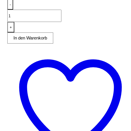
-
Topfspüle
mit
Aufkantung
+
B
In den Warenkorb
140cm
Menge