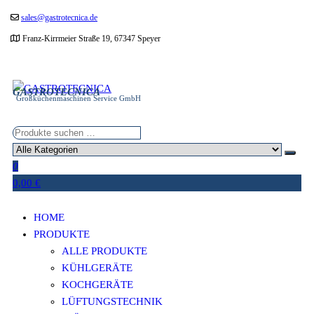
Zum
sales@gastrotecnica.de
Inhalt
Franz-Kirrmeier Straße 19, 67347 Speyer
springen
GASTROTECNICA
Großküchenmaschinen Service GmbH
0
0,00 €
HOME
PRODUKTE
ALLE PRODUKTE
KÜHLGERÄTE
KOCHGERÄTE
LÜFTUNGSTECHNIK