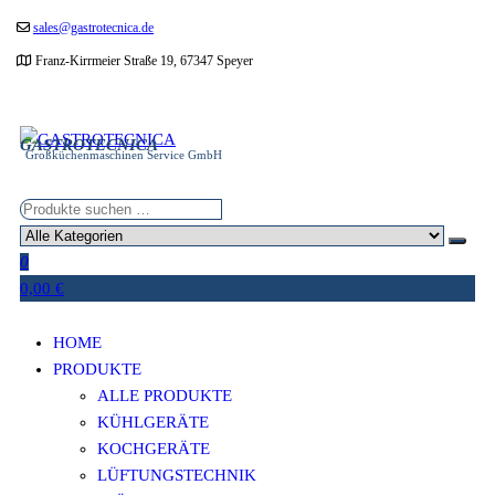
Zum
sales@gastrotecnica.de
Inhalt
Franz-Kirrmeier Straße 19, 67347 Speyer
springen
GASTROTECNICA
Großküchenmaschinen Service GmbH
0
0,00 €
HOME
PRODUKTE
ALLE PRODUKTE
KÜHLGERÄTE
KOCHGERÄTE
LÜFTUNGSTECHNIK