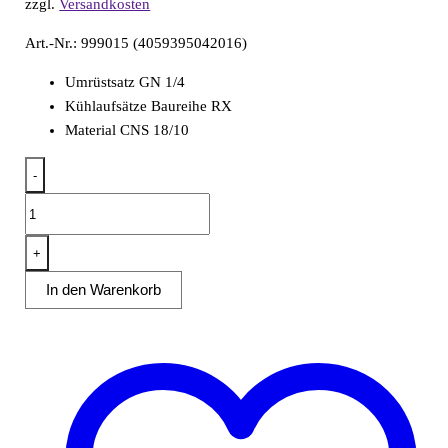
zzgl.
Versandkosten
Art.-Nr.: 999015 (4059395042016)
Umrüstsatz GN 1/4
Kühlaufsätze Baureihe RX
Material CNS 18/10
-
Umrüstsatz
GN
1/4
+
für
In den Warenkorb
RX1500
/
RX1510
Menge