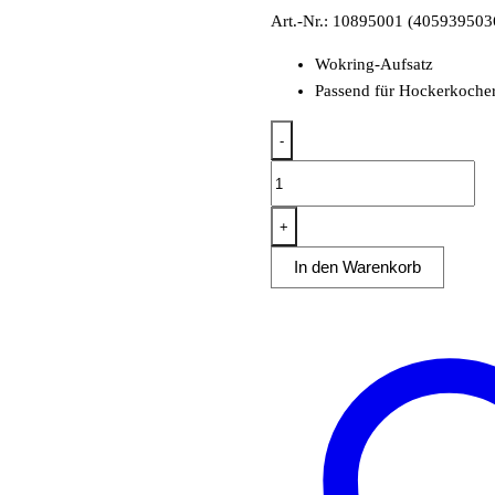
Art.-Nr.: 10895001 (405939503
Wokring-Aufsatz
Passend für Hockerkoche
-
Wokring-
Aufsatz
für
+
Hockerkocher
In den Warenkorb
Menge