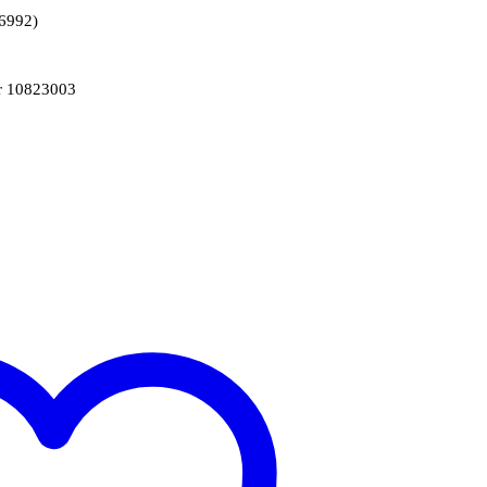
6992)
r 10823003