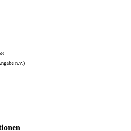
68
Angabe n.v.)
tionen