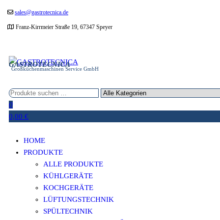
Zum
sales@gastrotecnica.de
Inhalt
Franz-Kirrmeier Straße 19, 67347 Speyer
springen
GASTROTECNICA
Großküchenmaschinen Service GmbH
0
0,00 €
HOME
PRODUKTE
ALLE PRODUKTE
KÜHLGERÄTE
KOCHGERÄTE
LÜFTUNGSTECHNIK
SPÜLTECHNIK